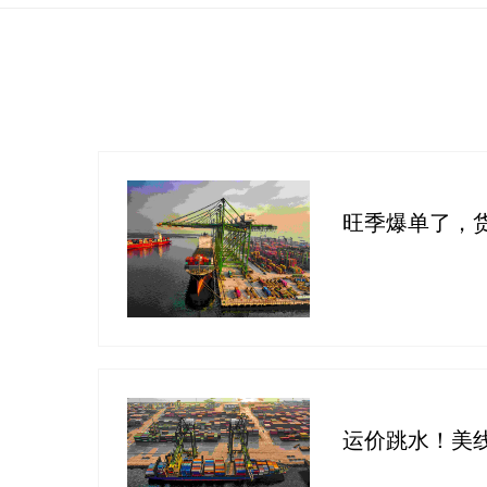
旺季爆单了，货
运价跳水！美