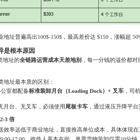
遍高出100$-150$，最高差价达 $150，涨幅超 50
差异是根本原因
类地址的
全链路运营成本天差地别
，每一分钱的溢价都对
类地址最本质的区别：
办公室都配备
标准装卸月台（Loading Dock）+ 叉车
，司
区无月台、无叉车，必须使用
尾板卡车
，通过液压升降平台
-3 倍
送效率远低于商业地址，直接推高单位成本，具体体现在
:00-17:00，收件人基本在岗，单票货物装卸仅需10