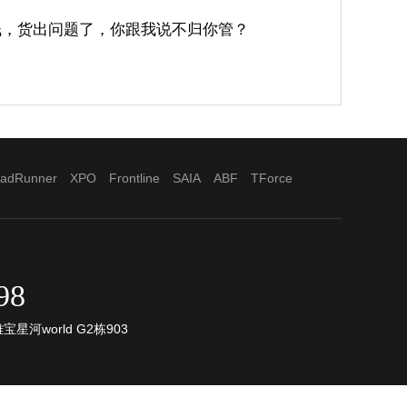
钱，货出问题了，你跟我说不归你管？
adRunner
XPO
Frontline
SAIA
ABF
TForce
98
河world G2栋903