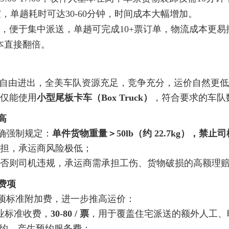
单趟耗时可达30-60分钟，时间成本大幅增加。
，便于集中派送，单趟可完成10+票订单，物流成本更
本直接翻倍。
均可自由进出，全美车队资源充足，竞争充分，运价自然更
仅能使用
小型尾板卡车（Box Truck）
，符合要求的车队
高
明确强制规定：
单件货物重量＞50lb（约 22.7kg），禁
担，承运商风险极低；
否则司机违规，承运商需承担工伤、货物破损的高额理
费项
项标准附加费，进一步推高运价：
业标准收费，
30-
80 / 票
，用于覆盖住宅派送的额外人工、
时预约，产生预约服务费；