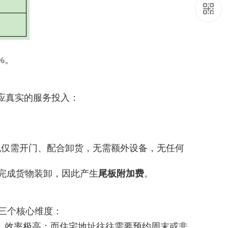
9
%。
应真实的服务投入：
机仅需开门、配合卸货，无需额外设备，无任何
完成货物装卸，因此产生
尾板附加费
。
三个核心维度：
分钟，效率极高；而住宅地址往往需要预约周末或非