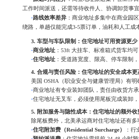
工作时间派送，还需等待收件人、协调卸货事宜，
·
路线效率差异
：商业地址多集中在商业园区
绕路，单趟仅能完成3-5票订单，油耗和人工成
3. 车型与车队限制：住宅地址可用资源更少
·
商业地址
：53ft 大挂车、标准箱式货车
·
住宅地址
：受道路宽度、限高、停车限制，
4. 合规与责任风险：住宅地址的安全成本更
美国 OSHA（职业安全与健康管理局）有
·
商业地址有专业装卸团队，责任由收货方承
·
住宅地址无叉车，必须使用尾板完成装卸，
5. 附加服务与隐性成本：住宅地址的额外收
除尾板费外，北美承运商对住宅地址还有多
·
住宅附加费（Residential Surcharge）
：行
·
预约派送费
：住宅地址需提前 24-48 小