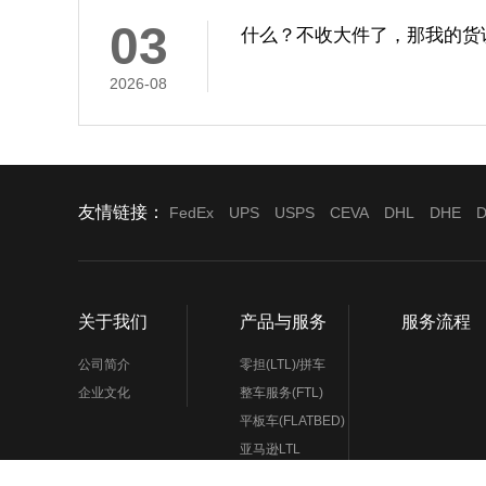
03
什么？不收大件了，那我的货
2026-08
友情链接：
FedEx
UPS
USPS
CEVA
DHL
DHE
D
关于我们
产品与服务
服务流程
公司简介
零担(LTL)/拼车
企业文化
整车服务(FTL)
平板车(FLATBED)
亚马逊LTL
机场提货