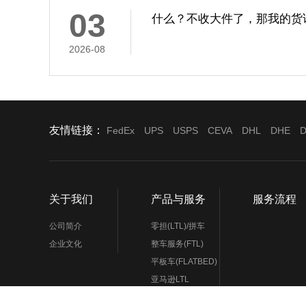
03
什么？不收大件了，那我的货
2026-08
友情链接：
FedEx
UPS
USPS
CEVA
DHL
DHE
D
关于我们
产品与服务
服务流程
公司简介
零担(LTL)/拼车
企业文化
整车服务(FTL)
平板车(FLATBED)
亚马逊LTL
机场提货