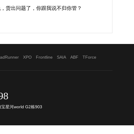
钱，货出问题了，你跟我说不归你管？
adRunner
XPO
Frontline
SAIA
ABF
TForce
98
河world G2栋903