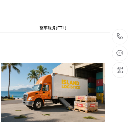
整车服务(FTL)
4
1
9