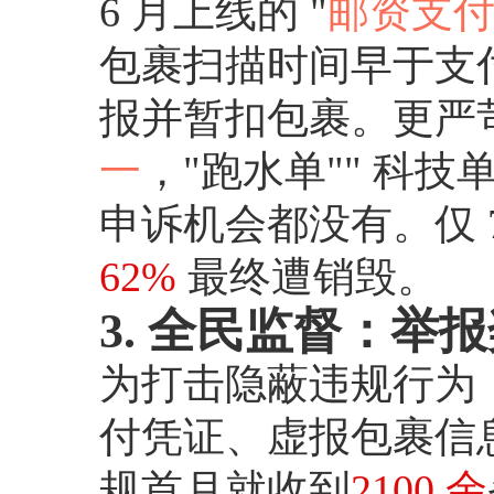
6 月上线的 "
邮资支付
包裹扫描时间早于支
报并暂扣包裹。更严苛
一
，"跑水单"" 科
申诉机会都没有。仅 
62%
最终遭销毁。
3. 全民监督：举报
为打击隐蔽违规行为，U
付凭证、虚报包裹信
规首月就收到
2100 余